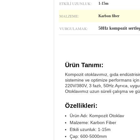
ETKILI UZUNLUK:
1-15m
MALZEME:
Karbon fiber
VURGULAMAK:
50Hz kompozit sertleş
Ürün Tanımı:
Kompozit otoklavımız, gıda endüstrisind
sistemine ve optimize performans için 
220V/380V, 3 fazlı, 50Hz.Ayrıca, uygu
Otoklavımız uzun süreli çalışma ve güve
Özellikleri:
Ürün Adı: Kompozit Otoklav
Malzeme: Karbon Fiber
Etkili uzunluk: 1-15m
Çap: 600-5000mm