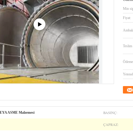
Min sip
Fiyat:
Ambalaj
Teslim 
Ödeme 
Yetene
BASINÇ:
VEYA ASME Malzemesi
ÇAPRAZ: