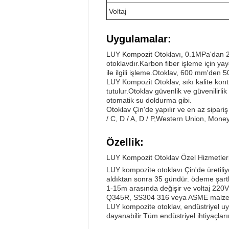
Voltaj
Uygulamalar:
LUY Kompozit Otoklavı, 0.1MPa'dan 2.
otoklavdır.Karbon fiber işleme için yay
ile ilgili işleme.Otoklav, 600 mm'den 5
LUY Kompozit Otoklav, sıkı kalite kontro
tutulur.Otoklav güvenlik ve güvenilirli
otomatik su doldurma gibi.
Otoklav Çin'de yapılır ve en az sipariş
/ C, D / A, D / P,Western Union, Mone
Özellik:
LUY Kompozit Otoklav Özel Hizmetler
LUY kompozite otoklavı Çin'de üretiliy
aldıktan sonra 35 gündür. ödeme şartlar
1-15m arasında değişir ve voltaj 220V/
Q345R, SS304 316 veya ASME malzemel
LUY kompozite otoklav, endüstriyel uyg
dayanabilir.Tüm endüstriyel ihtiyaçlar