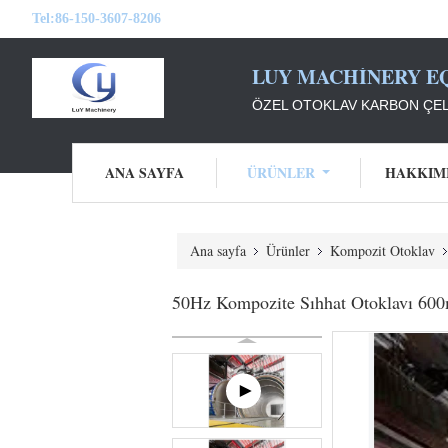
Tel:
86-150-3607-8206
LUY MACHINERY EQ
ÖZEL OTOKLAV KARBON ÇEL
ANA SAYFA
ÜRÜNLER
HAKKIM
Ana sayfa
Ürünler
Kompozit Otoklav
50Hz Kompozite Sıhhat Otoklavı 60