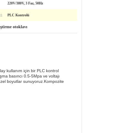
220V/380V, 3 Faz, 50Hz
I:
PLC Kontrolü
ştirme otoklavı
lay kullanım için bir PLC kontrol
lışma basıncı 0.5-5Mpa ve voltajı
 özel boyutlar sunuyoruz.Kompozite