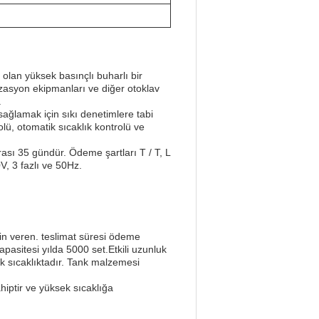
lan yüksek basınçlı buharlı bir
lizasyon ekipmanları ve diğer otoklav
.
 sağlamak için sıkı denetimlere tabi
olü, otomatik sıcaklık kontrolü ve
nrası 35 gündür. Ödeme şartları T / T, L
V, 3 fazlı ve 50Hz.
zin veren. teslimat süresi ödeme
apasitesi yılda 5000 set.Etkili uzunluk
ek sıcaklıktadır. Tank malzemesi
hiptir ve yüksek sıcaklığa