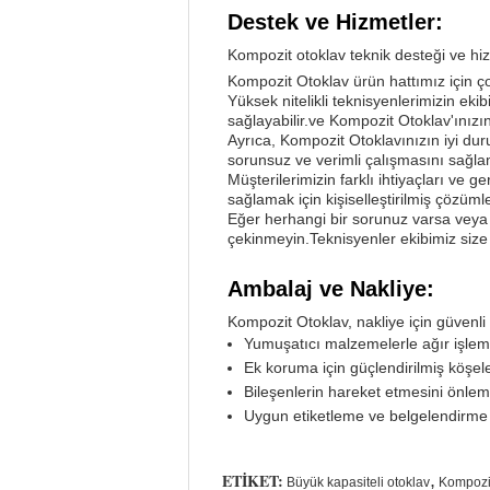
Destek ve Hizmetler:
Kompozit otoklav teknik desteği ve hiz
Kompozit Otoklav ürün hattımız için ço
Yüksek nitelikli teknisyenlerimizin ek
sağlayabilir.ve Kompozit Otoklav'ınızın
Ayrıca, Kompozit Otoklavınızın iyi du
sorunsuz ve verimli çalışmasını sağlama
Müşterilerimizin farklı ihtiyaçları ve g
sağlamak için kişiselleştirilmiş çözüml
Eğer herhangi bir sorunuz varsa veya K
çekinmeyin.Teknisyenler ekibimiz size 
Ambalaj ve Nakliye:
Kompozit Otoklav, nakliye için güvenli 
Yumuşatıcı malzemelerle ağır işlem
Ek koruma için güçlendirilmiş köşel
Bileşenlerin hareket etmesini önleme
Uygun etiketleme ve belgelendirme
ETIKET:
,
Büyük kapasiteli otoklav
Kompozit