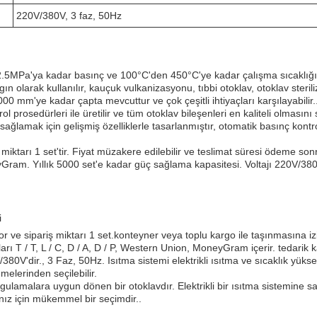
220V/380V, 3 faz, 50Hz
5MPa'ya kadar basınç ve 100°C'den 450°C'ye kadar çalışma sıcaklığı o
gın olarak kullanılır, kauçuk vulkanizasyonu, tıbbi otoklav, otoklav steri
000 mm'ye kadar çapta mevcuttur ve çok çeşitli ihtiyaçları karşılayabilir.
l prosedürleri ile üretilir ve tüm otoklav bileşenleri en kaliteli olmasını
k sağlamak için gelişmiş özelliklerle tasarlanmıştır, otomatik basınç kontr
 miktarı 1 set'tir. Fiyat müzakere edilebilir ve teslimat süresi ödeme so
yGram. Yıllık 5000 set'e kadar güç sağlama kapasitesi. Voltajı 220V/380
i
or ve sipariş miktarı 1 set.konteyner veya toplu kargo ile taşınmasına i
ı T / T, L / C, D / A, D / P, Western Union, MoneyGram içerir. tedarik k
380V'dir., 3 Faz, 50Hz. Isıtma sistemi elektrikli ısıtma ve sıcaklık yüks
erinden seçilebilir.
ulamalara uygun dönen bir otoklavdır. Elektrikli bir ısıtma sistemine sa
ınız için mükemmel bir seçimdir..