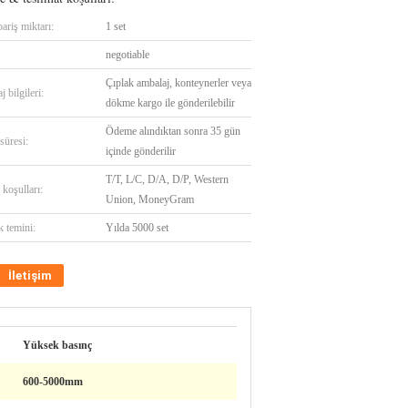
ariş miktarı:
1 set
negotiable
Çıplak ambalaj, konteynerler veya
 bilgileri:
dökme kargo ile gönderilebilir
Ödeme alındıktan sonra 35 gün
süresi:
içinde gönderilir
T/T, L/C, D/A, D/P, Western
koşulları:
Union, MoneyGram
k temini:
Yılda 5000 set
İletişim
Yüksek basınç
600-5000mm