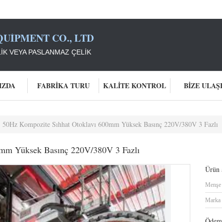
UIPMENT CO., LTD
IK VEYA PASLANMAZ ÇELIK
IZDA
FABRIKA TURU
KALITE KONTROL
BIZE ULAŞ
50Hz Kompozite Sıhhat Otoklavı 600mm Yüksek Basınç 220V/380V 3 Fazlı
0mm Yüksek Basınç 220V/380V 3 Fazlı
Ürün a
Menşe 
Marka 
Ödeme