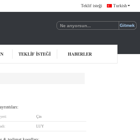
Teklif isteği
Turkish
IN
TEKLIF ISTEĞI
HABERLER
yrıntıları:
yeri:
Çin
adı:
LUY
 & teslimat koşulları: