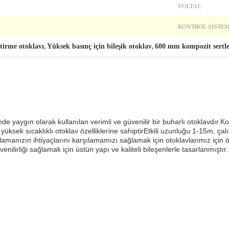
VOLTAJ:
KONTROL SISTEM
tirme otoklavı
Yüksek basınç için bileşik otoklav
600 mm kompozit sertle
,
,
e yaygın olarak kullanılan verimli ve güvenilir bir buharlı otoklavdır.Ko
yüksek sıcaklıklı otoklav özelliklerine sahiptirEtkili uzunluğu 1-15m, ça
lamanızın ihtiyaçlarını karşılamamızı sağlamak için otoklavlarımız için
nilirliği sağlamak için üstün yapı ve kaliteli bileşenlerle tasarlanmıştır.