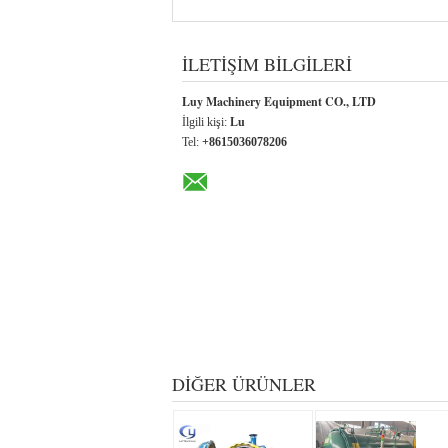
İLETIŞIM BILGILERI
Luy Machinery Equipment CO., LTD
İlgili kişi:
Lu
Tel:
+8615036078206
DIĞER ÜRÜNLER