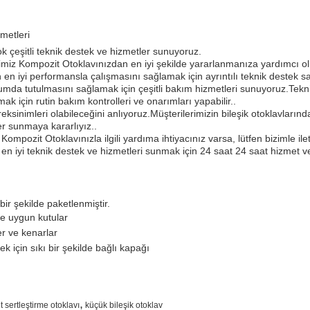
metleri
k çeşitli teknik destek ve hizmetler sunuyoruz.
ibimiz Kompozit Otoklavınızdan en iyi şekilde yararlanmanıza yardımcı o
 en iyi performansla çalışmasını sağlamak için ayrıntılı teknik destek sa
rumda tutulmasını sağlamak için çeşitli bakım hizmetleri sunuyoruz.Tekn
k için rutin bakım kontrolleri ve onarımları yapabilir..
ereksinimleri olabileceğini anlıyoruz.Müşterilerimizin bileşik otoklavların
er sunmaya kararlıyız..
ompozit Otoklavınızla ilgili yardıma ihtiyacınız varsa, lütfen bizimle i
en iyi teknik destek ve hizmetleri sunmak için 24 saat 24 saat hizmet v
bir şekilde paketlenmiştir.
e uygun kutular
er ve kenarlar
k için sıkı bir şekilde bağlı kapağı
,
 sertleştirme otoklavı
küçük bileşik otoklav