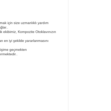
lmak için size uzmanlıklı yardım
ğlar..
ik ekibimiz, Kompozite Otoklavınızın
dan en iyi şekilde yararlanmasını
letişime geçmekten
ermektedir..