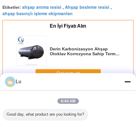
ahşap arıtma tesisi
Ahşap besleme tesisi
Etiketler:
,
,
ahşap basınçlı işleme ekipmanları
En İyi Fiyatı Alın
Derin Karbonizasyon Ahşap
Otoklav Korrozyona Sahip Termo
İşlenmiş Makine
Devam et
Lu
Ahşap Arıtma Tesisi
Daha
6:44 AM
Good day, what product are you looking for?
Çaplama
Çapraz Dış Ev
Açık havada
Wood Lendth'e
LY Marka
 Finer
Çam Ahşabı
kaldırım Yüksek
göre, ahşap ateşe
ACQ Tanal
 Basınç
Basınçlı Ahşap
basınçlı vakum
dayanıklı
Otomatik 