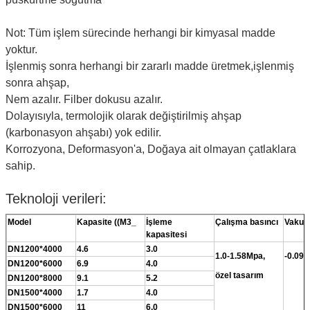
Not: Tüm işlem sürecinde herhangi bir kimyasal madde
yoktur.
İşlenmiş sonra herhangi bir zararlı madde üretmek,işlenmiş
sonra ahşap,
Nem azalır. Filber dokusu azalır.
Dolayısıyla, termolojik olarak değiştirilmiş ahşap
(karbonasyon ahşabı) yok edilir.
Korrozyona, Deformasyon'a, Doğaya ait olmayan çatlaklara
sahip.
Teknoloji verileri:
Model
Kapasite ((M3_
İşleme
Çalışma basıncı
Vakum
kapasitesi
DN1200*4000
4.6
3.0
1.0-1.58Mpa,
-0.09
DN1200*6000
6.9
4.0
özel tasarım
DN1200*8000
9.1
5.2
DN1500*4000
1.7
4.0
DN1500*6000
11
6.0