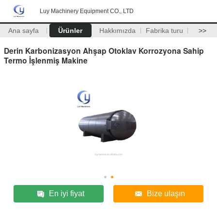
Luy Machinery Equipment CO., LTD
Ana sayfa
Ürünler
Hakkımızda
Fabrika turu
>>
Derin Karbonizasyon Ahşap Otoklav Korrozyona Sahip
Termo İşlenmiş Makine
En iyi fiyat
Bize ulaşın