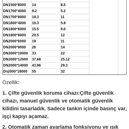
DN1500*8000
14
8.5
DN1700*4000
9.2
5.2
DN1700*8000
18.3
11
DN1800*4000
10.3
5.8
DN1800*6000
15.5
9.0
DN1800*8000
20.5
12
DN2000*6000
19
11
DN2000*8000
26
14
DN2000*10000
33
22
DN2000*12000
37.68
25.12
DN2000*14000
43.96
29.3
Dn2000*18000
55
32
Özellik:
1.
Çifte güvenlik koruma cihazı:Çifte güvenlik
cihazı, manuel güvenlik ve otomatik güvenlik
kilidini tasarladık. Sadece tankın içinde basınç var,
işçi kapıyı açamaz.
2.
Otomatik zaman ayarlama fonksiyonu ve ışık