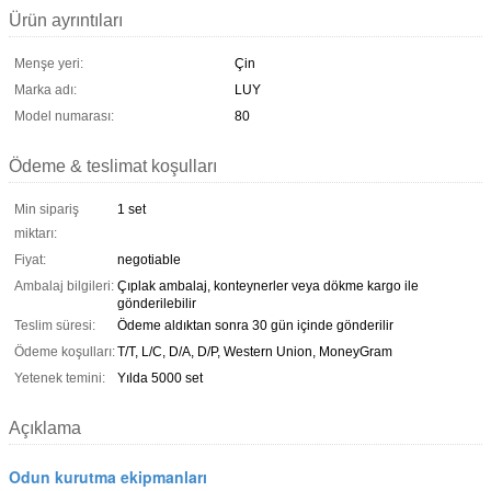
Ürün ayrıntıları
Menşe yeri:
Çin
Marka adı:
LUY
Model numarası:
80
Ödeme & teslimat koşulları
Min sipariş
1 set
miktarı:
Fiyat:
negotiable
Ambalaj bilgileri:
Çıplak ambalaj, konteynerler veya dökme kargo ile
gönderilebilir
Teslim süresi:
Ödeme aldıktan sonra 30 gün içinde gönderilir
Ödeme koşulları:
T/T, L/C, D/A, D/P, Western Union, MoneyGram
Yetenek temini:
Yılda 5000 set
Açıklama
Odun kurutma ekipmanları