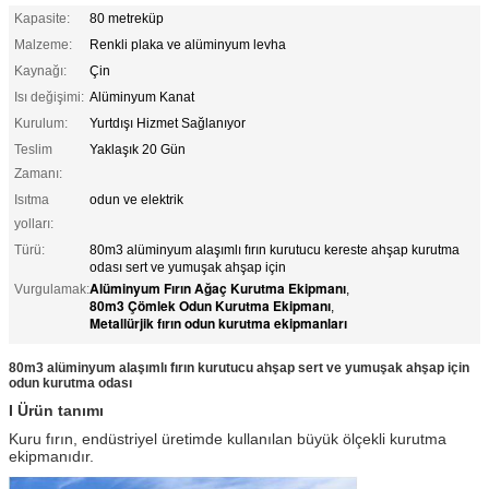
Kapasite:
80 metreküp
Malzeme:
Renkli plaka ve alüminyum levha
Kaynağı:
Çin
Isı değişimi:
Alüminyum Kanat
Kurulum:
Yurtdışı Hizmet Sağlanıyor
Teslim
Yaklaşık 20 Gün
Zamanı:
Isıtma
odun ve elektrik
yolları:
Türü:
80m3 alüminyum alaşımlı fırın kurutucu kereste ahşap kurutma
odası sert ve yumuşak ahşap için
Alüminyum Fırın Ağaç Kurutma Ekipmanı
Vurgulamak:
,
80m3 Çömlek Odun Kurutma Ekipmanı
,
Metallürjik fırın odun kurutma ekipmanları
80m3 alüminyum alaşımlı fırın kurutucu ahşap sert ve yumuşak ahşap için
odun kurutma odası
I Ürün tanımı
Kuru fırın, endüstriyel üretimde kullanılan büyük ölçekli kurutma
ekipmanıdır.