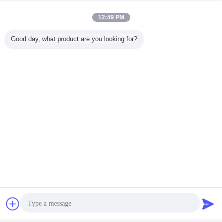
5Buhar veya sıcak su veya sıcak hava akış hızını kontrol etmek için otomatik
valf. İç sıcaklığı kontrol etmek için.
12:49 PM
Good day, what product are you looking for?
ahşap kurutma dolabı
Etiketler:
,
Nakliye konteyneri ahşap fırını
ahşap fırın kurutma makinesi
,
En İyi Fiyatı Alın
sohbet
Teklif isteği