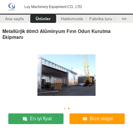
Luy Machinery Equipment CO., LTD
Ana sayfa
Ürünler
Hakkımızda
Fabrika turu
>>
Metallürjik 80m3 Alüminyum Fırın Odun Kurutma
Ekipmanı
En iyi fiyat
Bize ulaşın