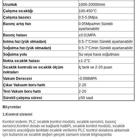
Uzunluk
1000-20000mm
Çalışma sıcaklığı
100-450°C
Çalışma basıncı
0.5-5.0Mpa
Basınç artış hızı
0.05Mpa/min Sürekli
ayarlanabilir
Basınç hatası
±0.01MPA
Isıtma hızı (yük olmadan)
0.5-7°C/min Sürekli ayarlanabilir
Soğutma hızı (yük olmadan)
0.5-7°C/min Sürekli ayarlanabilir
Soğutma yolu
Su veya hava soğutması
Nokta sıcaklık hatası
±1-2°C
Sıcaklık kontrolü ve sıcaklık ölçüm
İç tank ve 2-20 puan
noktaları
Vakum Derecesi
-0.098MPA
Çıkar Vakuum boru hattı
2-20
Test Vakum boru hattı
2-20
Sürekli çalışma süresi
≥50 saat
Ⅲ
Ayrıntılar
1.
Kontrol sistemi
Kontrol sistemi, PLC sıcaklık kontrol modülü, sıcaklık sensörü, basınç
sensörü,Kontrol dolabı ve bağlantı hattıPL sıcaklık kontrol modülü, sıcaklık
sensörü aracılığıyla tanktaki sıcaklık verilerini PLC kontrol dolabına aktarmak
için kullanılır.ve sıcaklık değeri gerçek zamanlı olarak bilgisayarda