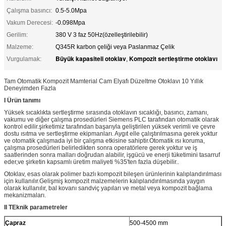
Çalışma basıncı:
0.5-5.0Mpa
Vakum Derecesi:
-0.098Mpa
Gerilim:
380 V 3 faz 50Hz(özelleştirilebilir)
Malzeme:
Q345R karbon çeliği veya Paslanmaz Çelik
Büyük kapasiteli otoklav
Kompozit sertleştirme otoklavı
Vurgulamak:
,
Tam Otomatik Kompozit Mamterial Cam Elyafı Düzeltme Otoklavı 10 Yıllık
Deneyimden Fazla
I Ürün tanımı
Yüksek sıcaklıkta sertleştirme sırasında otoklavın sıcaklığı, basıncı, zamanı,
vakumu ve diğer çalışma prosedürleri Siemens PLC tarafından otomatik olarak
kontrol edilir.şirketimiz tarafından başarıyla geliştirilen yüksek verimli ve çevre
dostu ısıtma ve sertleştirme ekipmanları. Aygıt elle çalıştırılmasına gerek yoktur
ve otomatik çalışmada iyi bir çalışma etkisine sahiptir.Otomatik ısı koruma,
çalışma prosedürleri belirledikten sonra operatörlere gerek yoktur ve iş
saatlerinden sonra malları doğrudan alabilir, işgücü ve enerji tüketimini tasarruf
eder,ve şirketin kapsamlı üretim maliyeti %35'ten fazla düşebilir..
Otoklav, esas olarak polimer bazlı kompozit bileşen ürünlerinin kalıplandırılması
için kullanılır.Gelişmiş kompozit malzemelerin kalıplandırılmasında yaygın
olarak kullanılır, bal kovanı sandviç yapıları ve metal veya kompozit bağlama
mekanizmaları.
II T
Eknik parametreler
Çapraz
500-4500 mm