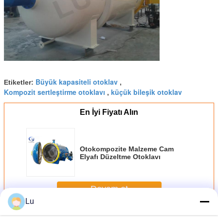
Büyük kapasiteli otoklav
Etiketler:
,
Kompozit sertleştirme otoklavı
küçük bileşik otoklav
,
En İyi Fiyatı Alın
Otokompozite Malzeme Cam
Elyafı Düzeltme Otoklavı
Devam et
Lu
Kompozit Otoklav
Daha