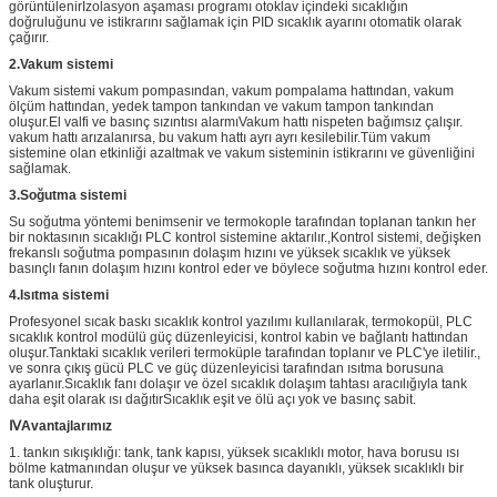
görüntülenirIzolasyon aşaması programı otoklav içindeki sıcaklığın
doğruluğunu ve istikrarını sağlamak için PID sıcaklık ayarını otomatik olarak
çağırır.
2.
Vakum sistemi
Vakum sistemi vakum pompasından, vakum pompalama hattından, vakum
ölçüm hattından, yedek tampon tankından ve vakum tampon tankından
oluşur.El valfi ve basınç sızıntısı alarmıVakum hattı nispeten bağımsız çalışır.
vakum hattı arızalanırsa, bu vakum hattı ayrı ayrı kesilebilir.Tüm vakum
sistemine olan etkinliği azaltmak ve vakum sisteminin istikrarını ve güvenliğini
sağlamak.
3.
Soğutma sistemi
Su soğutma yöntemi benimsenir ve termokople tarafından toplanan tankın her
bir noktasının sıcaklığı PLC kontrol sistemine aktarılır.,Kontrol sistemi, değişken
frekanslı soğutma pompasının dolaşım hızını ve yüksek sıcaklık ve yüksek
basınçlı fanın dolaşım hızını kontrol eder ve böylece soğutma hızını kontrol eder.
4.
Isıtma sistemi
Profesyonel sıcak baskı sıcaklık kontrol yazılımı kullanılarak, termokopül, PLC
sıcaklık kontrol modülü güç düzenleyicisi, kontrol kabin ve bağlantı hattından
oluşur.Tanktaki sıcaklık verileri termoküple tarafından toplanır ve PLC'ye iletilir.,
ve sonra çıkış gücü PLC ve güç düzenleyicisi tarafından ısıtma borusuna
ayarlanır.Sıcaklık fanı dolaşır ve özel sıcaklık dolaşım tahtası aracılığıyla tank
daha eşit olarak ısı dağıtırSıcaklık eşit ve ölü açı yok ve basınç sabit.
Ⅳ
Avantajlarımız
1. tankın sıkışıklığı: tank, tank kapısı, yüksek sıcaklıklı motor, hava borusu ısı
bölme katmanından oluşur ve yüksek basınca dayanıklı, yüksek sıcaklıklı bir
tank oluşturur.