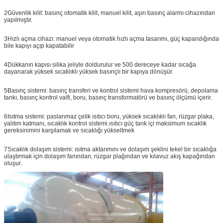
2Güvenlik kilit: basınç otomatik kilit, manuel kilit, aşırı basınç alarmı cihazından
yapılmıştır.
3Hızlı açma cihazı: manuel veya otomatik hızlı açma tasarımı, güç kapandığında
bile kapıyı açıp kapatabilir
4Dükkanın kapısı silika jeliyle doldurulur ve 500 dereceye kadar sıcağa
dayanarak yüksek sıcaklıklı yüksek basınçlı bir kapıya dönüşür.
5Basınç sistemi: basınç transferi ve kontrol sistemi hava kompresörü, depolama
tankı, basınç kontrol valfi, boru, basınç transformatörü ve basınç ölçümü içerir.
6Isıtma sistemi: paslanmaz çelik ısıtıcı boru, yüksek sıcaklıklı fan, rüzgar plaka,
yalıtım katmanı, sıcaklık kontrol sistemi.ısıtıcı güç tank içi maksimum sıcaklık
gereksinimini karşılamak ve sıcaklığı yükseltmek
7Sıcaklık dolaşım sistemi: ısıtma aktarımını ve dolaşım şeklini tekel bir sıcaklığa
ulaştırmak için dolaşım fanından, rüzgar plağından ve kılavuz akış kapağından
oluşur.