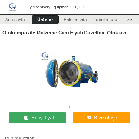
Luy Machinery Equipment CO., LTD
Ana sayfa
Ürünler
Hakkımızda
Fabrika turu
>>
Otokompozite Malzeme Cam Elyafı Düzeltme Otoklavı
En iyi fiyat
Bize ulaşın
Ürün ayrıntıları