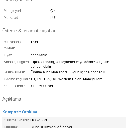
Menşe yeri:
Çin
Marka adı:
LUY
Ödeme & teslimat koşulları
Min sipariş
1 set
miktarı:
Fiyat:
negotiable
Ambalaj bilgileri:
Çıplak ambalaj, konteynerler veya dökme kargo ile
gönderilebilir
Teslim süresi:
Ödeme alındıktan sonra 35 gün içinde gönderilir
Ödeme koşulları:
T/T, L/C, D/A, D/P, Western Union, MoneyGram
Yetenek temini:
Yılda 5000 set
Açıklama
Kompozit Otoklav
Çalışma Sıcaklığı:
100-450°C
Kurulum:
Yurtdışı Hizmet Sağlanıyor